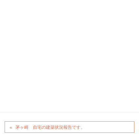
現在はこんな感じ、ドッグラン工事の真っ最
中です♪
カテゴリー
未分類
茅ヶ崎 自宅の建築状況報告です。